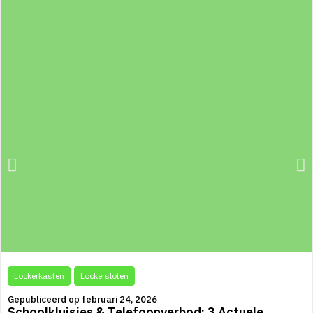
Lockerkasten
Lockersloten
Gepubliceerd op februari 24, 2026
Schoolkluisjes & Telefoonverbod: 3 Actuele