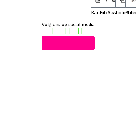
Kantoor
Fitness
Sauna
Industrie
Scho
Volg ons op social media