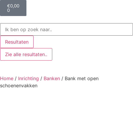
€
0,00
0
Resultaten
Zie alle resultaten..
Home
/
Inrichting
/
Banken
/ Bank met open
schoenenvakken