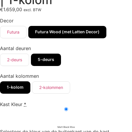
€
1.659,00
excl. BTW
Decor
Futura Wood (met Latten Decor)
Futura
Aantal deuren
5-deurs
2-deurs
Aantal kolommen
1-kolom
2-kolommen
Kast Kleur
*
Matt Black Wax
Selecteer de kleur van de buitenkant van de kast.