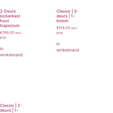
2-Deurs
Classic | 3-
lockerkast
deurs | 1-
hout
kolom
trapezium
€
519,00
excl.
€
769,00
excl.
BTW
BTW
In
In
winkelmand
winkelmand
Classic | 2-
deurs | 1-