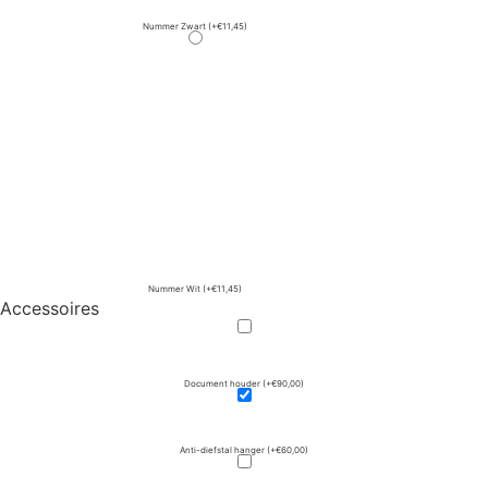
Nummer Zwart
(+€11,45)
Nummer Wit
(+€11,45)
Accessoires
Document houder
(+€90,00)
Anti-diefstal hanger
(+€60,00)