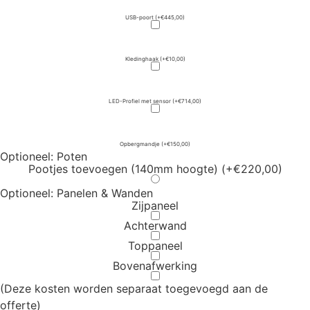
USB-poort
(+€445,00)
Kledinghaak
(+€10,00)
LED-Profiel met sensor
(+€714,00)
Opbergmandje
(+€150,00)
Optioneel: Poten
Pootjes toevoegen (140mm hoogte)
(+€220,00)
Optioneel: Panelen & Wanden
Zijpaneel
Achterwand
Toppaneel
Bovenafwerking
(Deze kosten worden separaat toegevoegd aan de
offerte)