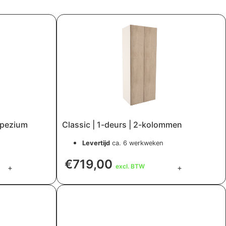
apezium
Classic | 1-deurs | 2-kolommen
Levertijd
ca. 6 werkweken
€
719,00
excl. BTW
+
+