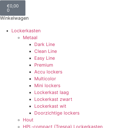
€
0,00
0
Winkelwagen
Lockerkasten
Metaal
Dark Line
Clean Line
Easy Line
Premium
Accu lockers
Multicolor
Mini lockers
Lockerkast laag
Lockerkast zwart
Lockerkast wit
Doorzichtige lockers
Hout
HPL-compact (Trespa) Lockerkasten