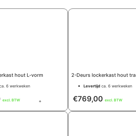
erkast hout L-vorm
2-Deurs lockerkast hout tr
ca. 6 werkweken
Levertijd
ca. 6 werkweken
0
€
769,00
excl. BTW
excl. BTW
+