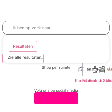
Resultaten
Zie alle resultaten..
Shop per ruimte
Kantoor
Fitness
Sauna
Industri
Sch
Volg ons op social media