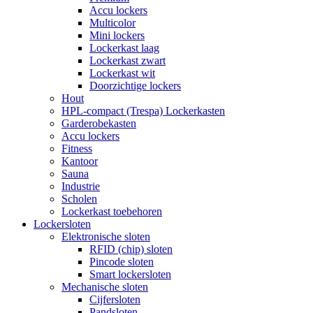
Accu lockers
Multicolor
Mini lockers
Lockerkast laag
Lockerkast zwart
Lockerkast wit
Doorzichtige lockers
Hout
HPL-compact (Trespa) Lockerkasten
Garderobekasten
Accu lockers
Fitness
Kantoor
Sauna
Industrie
Scholen
Lockerkast toebehoren
Lockersloten
Elektronische sloten
RFID (chip) sloten
Pincode sloten
Smart lockersloten
Mechanische sloten
Cijfersloten
Pandsloten