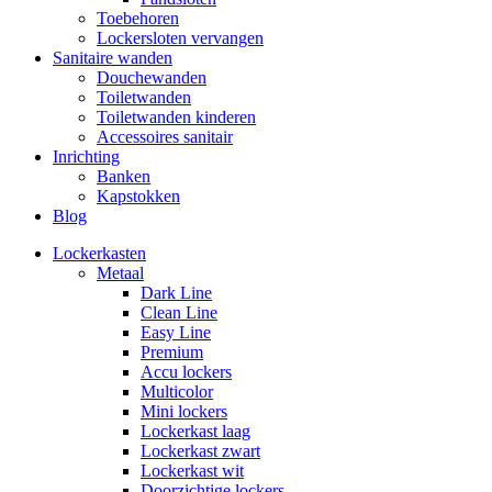
Toebehoren
Lockersloten vervangen
Sanitaire wanden
Douchewanden
Toiletwanden
Toiletwanden kinderen
Accessoires sanitair
Inrichting
Banken
Kapstokken
Blog
Lockerkasten
Metaal
Dark Line
Clean Line
Easy Line
Premium
Accu lockers
Multicolor
Mini lockers
Lockerkast laag
Lockerkast zwart
Lockerkast wit
Doorzichtige lockers