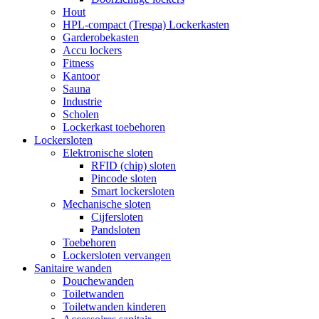
Hout
HPL-compact (Trespa) Lockerkasten
Garderobekasten
Accu lockers
Fitness
Kantoor
Sauna
Industrie
Scholen
Lockerkast toebehoren
Lockersloten
Elektronische sloten
RFID (chip) sloten
Pincode sloten
Smart lockersloten
Mechanische sloten
Cijfersloten
Pandsloten
Toebehoren
Lockersloten vervangen
Sanitaire wanden
Douchewanden
Toiletwanden
Toiletwanden kinderen