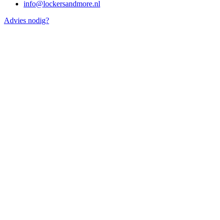
info@lockersandmore.nl
Advies nodig?