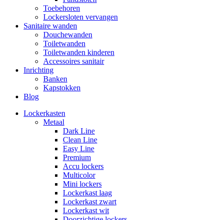
Toebehoren
Lockersloten vervangen
Sanitaire wanden
Douchewanden
Toiletwanden
Toiletwanden kinderen
Accessoires sanitair
Inrichting
Banken
Kapstokken
Blog
Lockerkasten
Metaal
Dark Line
Clean Line
Easy Line
Premium
Accu lockers
Multicolor
Mini lockers
Lockerkast laag
Lockerkast zwart
Lockerkast wit
Doorzichtige lockers