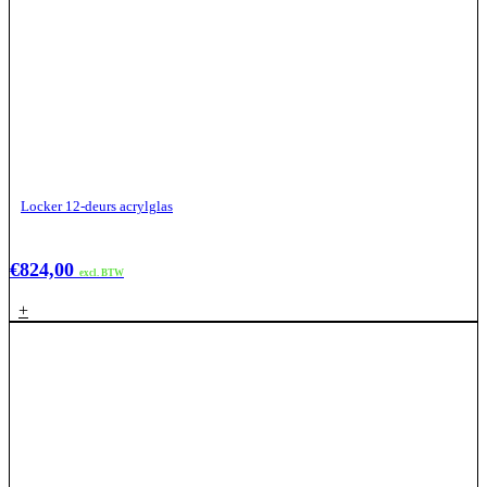
Locker 12-deurs acrylglas
€
824,00
excl. BTW
+