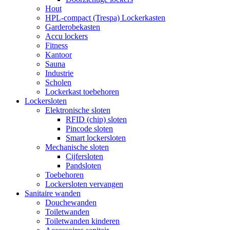
Hout
HPL-compact (Trespa) Lockerkasten
Garderobekasten
Accu lockers
Fitness
Kantoor
Sauna
Industrie
Scholen
Lockerkast toebehoren
Lockersloten
Elektronische sloten
RFID (chip) sloten
Pincode sloten
Smart lockersloten
Mechanische sloten
Cijfersloten
Pandsloten
Toebehoren
Lockersloten vervangen
Sanitaire wanden
Douchewanden
Toiletwanden
Toiletwanden kinderen