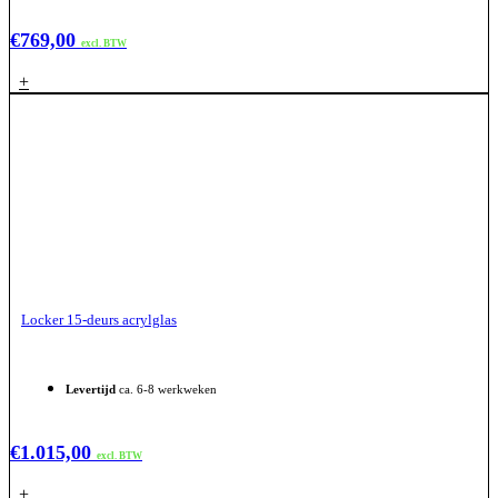
€
769,00
excl. BTW
+
Locker 15-deurs acrylglas
Levertijd
ca. 6-8 werkweken
€
1.015,00
excl. BTW
+