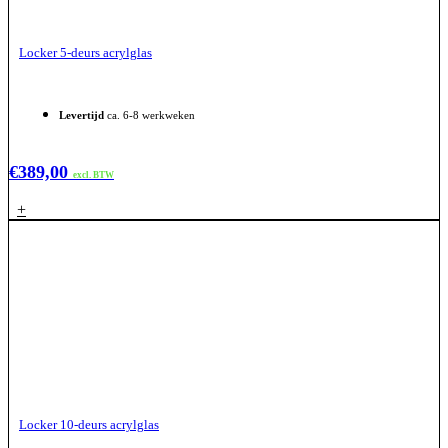
Locker 5-deurs acrylglas
Levertijd
ca. 6-8 werkweken
€
389,00
excl. BTW
+
Locker 10-deurs acrylglas