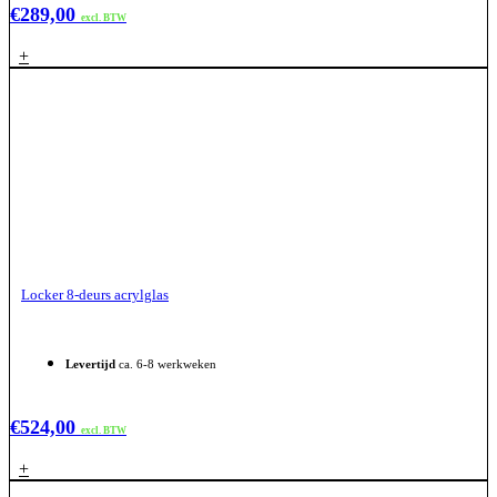
€
289,00
excl. BTW
+
Locker 8-deurs acrylglas
Levertijd
ca. 6-8 werkweken
€
524,00
excl. BTW
+