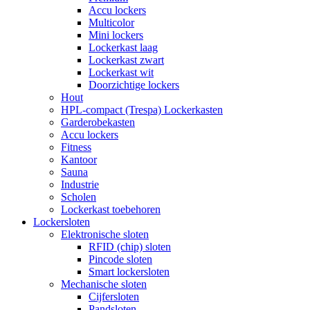
Accu lockers
Multicolor
Mini lockers
Lockerkast laag
Lockerkast zwart
Lockerkast wit
Doorzichtige lockers
Hout
HPL-compact (Trespa) Lockerkasten
Garderobekasten
Accu lockers
Fitness
Kantoor
Sauna
Industrie
Scholen
Lockerkast toebehoren
Lockersloten
Elektronische sloten
RFID (chip) sloten
Pincode sloten
Smart lockersloten
Mechanische sloten
Cijfersloten
Pandsloten