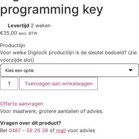
programming key
Levertijd
2 weken
€
35,00
excl. BTW
Productlijn
Voor welke Digilock productlijn is de sleutel bedoeld? (zie
voorzijde slot)
Digilock
Toevoegen aan winkelwagen
6G
programming
key
aantal
Offerte aanvragen
Voor maatwerk, grotere aantallen of advies.
Vragen over dit product?
Bel
0487 – 59 26 38
of
mail
voor advies