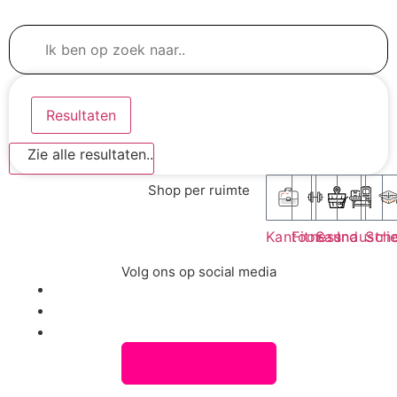
Resultaten
Zie alle resultaten..
Shop per ruimte
Kantoor
Fitness
Sauna
Industri
Sch
Volg ons op social media