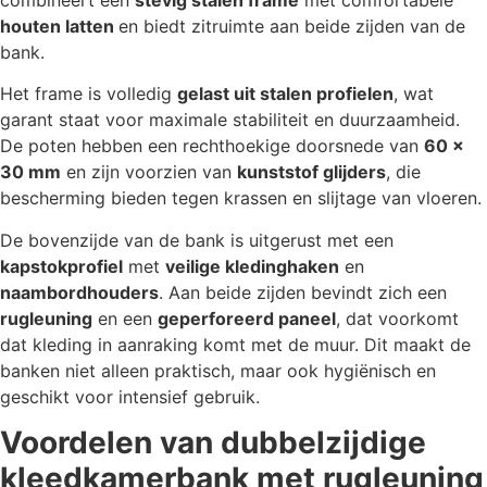
combineert een
stevig stalen frame
met comfortabele
houten latten
en biedt zitruimte aan beide zijden van de
bank.
Het frame is volledig
gelast uit stalen profielen
, wat
garant staat voor maximale stabiliteit en duurzaamheid.
De poten hebben een rechthoekige doorsnede van
60 x
30 mm
en zijn voorzien van
kunststof glijders
, die
bescherming bieden tegen krassen en slijtage van vloeren.
De bovenzijde van de bank is uitgerust met een
kapstokprofiel
met
veilige kledinghaken
en
naambordhouders
. Aan beide zijden bevindt zich een
rugleuning
en een
geperforeerd paneel
, dat voorkomt
dat kleding in aanraking komt met de muur. Dit maakt de
banken niet alleen praktisch, maar ook hygiënisch en
geschikt voor intensief gebruik.
Voordelen van dubbelzijdige
kleedkamerbank met rugleuning