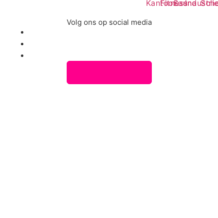
Kantoor
Fitness
Sauna
Industri
Sch
Volg ons op social media