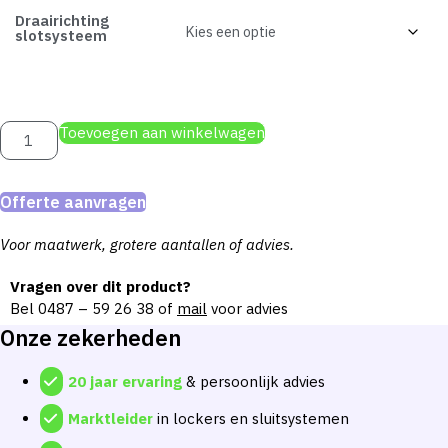
Draairichting
slotsysteem
Safe-
Toevoegen aan winkelwagen
O-
Tronic
LS101
lockerslot
Offerte aanvragen
horizontaal
aantal
Voor maatwerk, grotere aantallen of advies.
Vragen over dit product?
Bel
0487 – 59 26 38
of
mail
voor advies
Onze zekerheden
20 jaar ervaring
& persoonlijk advies
Marktleider
in lockers en sluitsystemen