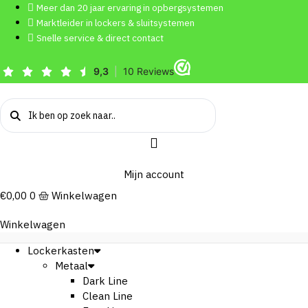
Ga
Meer dan 20 jaar ervaring in opbergsystemen
naar
Marktleider in lockers & sluitsystemen
de
Snelle service & direct contact
inhoud
Search
...
Mijn account
€
0,00
0
Winkelwagen
Winkelwagen
Lockerkasten
Metaal
Dark Line
Clean Line