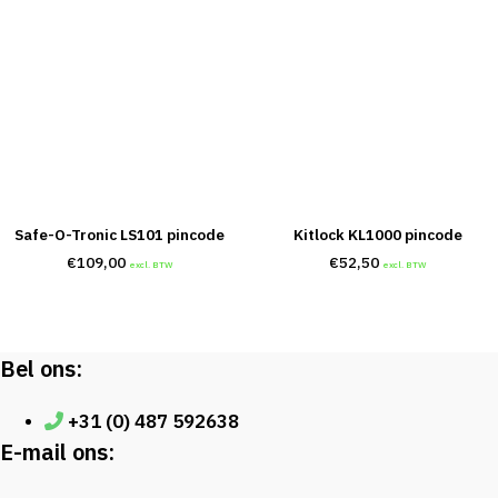
Safe-O-Tronic LS101 pincode
Kitlock KL1000 pincode
€
109,00
€
52,50
excl. BTW
excl. BTW
Bel ons:
+31 (0) 487 592638
E-mail ons: