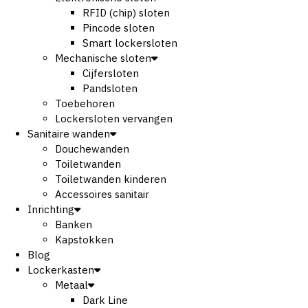
RFID (chip) sloten
Pincode sloten
Smart lockersloten
Mechanische sloten
Cijfersloten
Pandsloten
Toebehoren
Lockersloten vervangen
Sanitaire wanden
Douchewanden
Toiletwanden
Toiletwanden kinderen
Accessoires sanitair
Inrichting
Banken
Kapstokken
Blog
Lockerkasten
Metaal
Dark Line