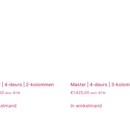
 | 4-deurs | 2-kolommen
Master | 4-deurs | 3-kolo
00
€
1.425,00
excl. BTW
excl. BTW
kelmand
In winkelmand