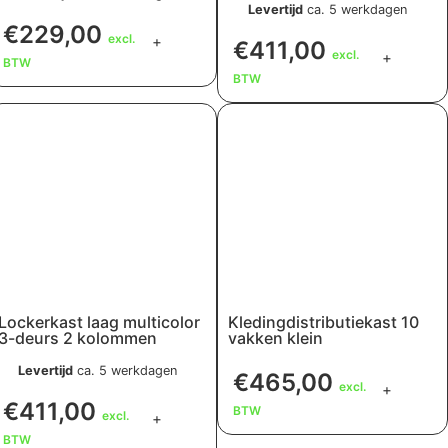
Levertijd
ca. 5 werkdagen
€
229,00
excl.
+
€
411,00
excl.
+
BTW
BTW
Lockerkast laag multicolor
Kledingdistributiekast 10
3-deurs 2 kolommen
vakken klein
Levertijd
ca. 5 werkdagen
€
465,00
excl.
+
€
411,00
BTW
excl.
+
BTW