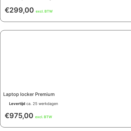
€
299,00
excl. BTW
Laptop locker Premium
Levertijd
ca. 25 werkdagen
€
975,00
excl. BTW