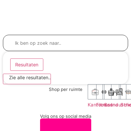
Resultaten
Zie alle resultaten..
Shop per ruimte
Kantoor
Fitness
Sauna
Industri
Sch
Volg ons op social media