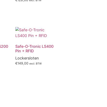
€
129,00
excl. BTW
LS200
Safe-O-Tronic LS400
Pin + RFID
Lockersloten
€
149,00
excl. BTW