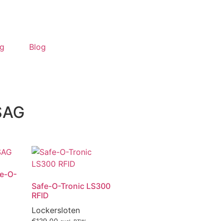
ng
Blog
 SAG
fe-O-
Safe-O-Tronic LS300
RFID
Lockersloten