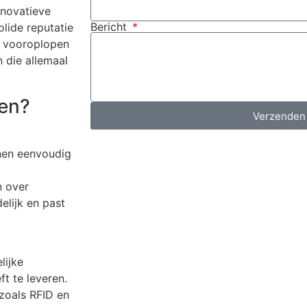
nnovatieve
Bericht
lide reputatie
e vooroplopen
 die allemaal
ten?
Verzenden
nnen eenvoudig
n over
elijk en past
lijke
t te leveren.
zoals RFID en