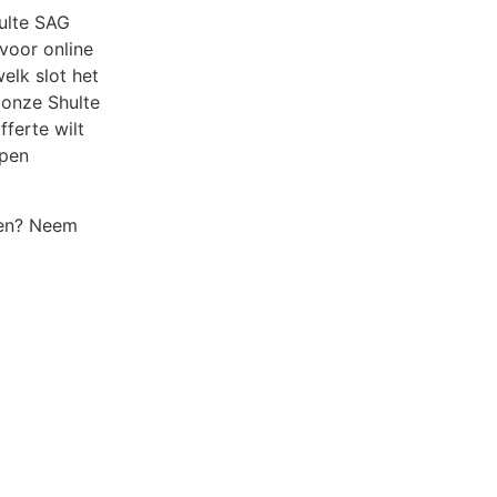
hulte SAG
 voor online
elk slot het
 onze Shulte
fferte wilt
lpen
ten? Neem