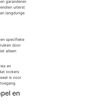
k en garanderen
vendien uiterst
an langdurige
oen specifieke
bruiken door
et alleen
nes en
dat lockers
eaal is voor
 toegang.
mpel en