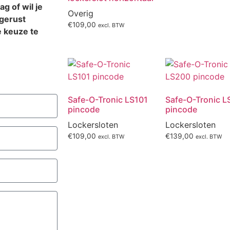
ag of
wil je
Overig
gerust
€
109,00
excl. BTW
e keuze te
Safe-O-Tronic LS101
Safe-O-Tronic 
pincode
pincode
Lockersloten
Lockersloten
€
109,00
€
139,00
excl. BTW
excl. BTW