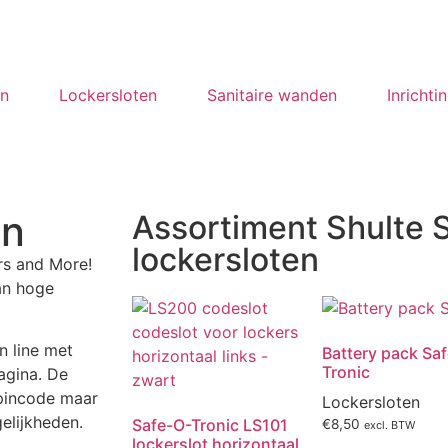
en
Lockersloten
Sanitaire wanden
Inrichti
en
Assortiment Shulte
lockersloten
rs and More!
an hoge
n line met
Battery pack Sa
Tronic
pagina. De
 pincode maar
Lockersloten
elijkheden.
Safe-O-Tronic LS101
€
8,50
excl. BTW
lockerslot horizontaal