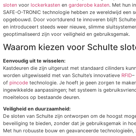
sloten
voor
lockerkasten
en
garderobe kasten
. Met hun i
SAFE-O-TRONIC technologie hebben ze wereldwijd een so
opgebouwd. Door voortdurend te innoveren blijft Schult
en introduceert steeds weer nieuwe, slimme sluitsystemen
geoptimaliseerd zijn voor veiligheid en gebruiksgemak.
Waarom kiezen voor Schulte slo
Eenvoudig uit te wisselen:
Kastdeuren die zijn uitgerust met standaard cilinders ku
worden uitgewisseld met van Schulte’s innovatieve
RFID
–
of
pincode
technologie. Je hoeft je geen zorgen te make
ingewikkelde aanpassingen; het systeem is gebruiksvriend
moeiteloos op bestaande deuren.
Veiligheid en duurzaamheid:
De sloten van Schulte zijn ontworpen om de hoogst moge
beveiliging te bieden, zonder dat je gebruiksgemak in hoef
Met hun robuuste bouw en geavanceerde technologieën, 