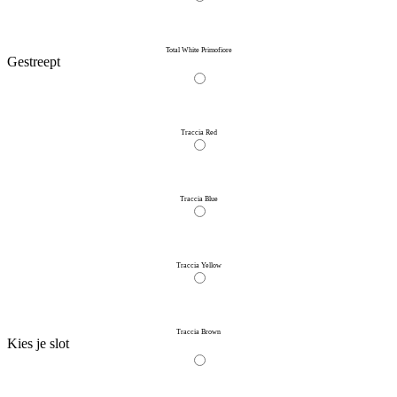
Total White Primofiore
Gestreept
Traccia Red
Traccia Blue
Traccia Yellow
Traccia Brown
Kies je slot