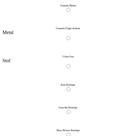
Cemento Platino
Cemento Grigio Ardesia
Metal
Urban Iron
Stof
Kaki Penelope
Guerrilla Penelope
Maya Bronze Penelope