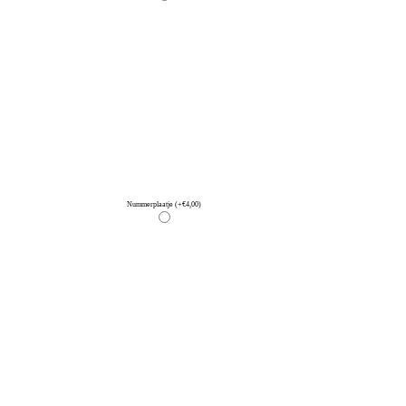
Nummerplaatje
(+€4,00)