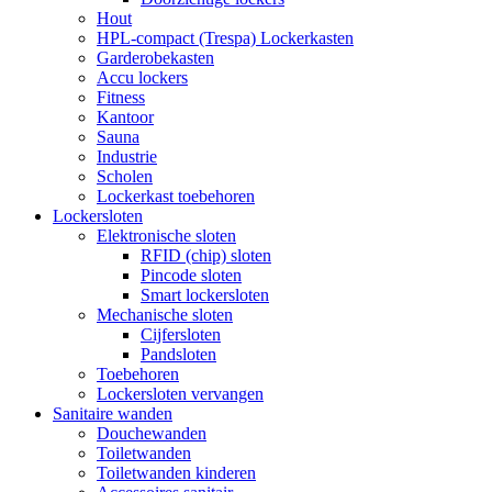
Hout
HPL-compact (Trespa) Lockerkasten
Garderobekasten
Accu lockers
Fitness
Kantoor
Sauna
Industrie
Scholen
Lockerkast toebehoren
Lockersloten
Elektronische sloten
RFID (chip) sloten
Pincode sloten
Smart lockersloten
Mechanische sloten
Cijfersloten
Pandsloten
Toebehoren
Lockersloten vervangen
Sanitaire wanden
Douchewanden
Toiletwanden
Toiletwanden kinderen