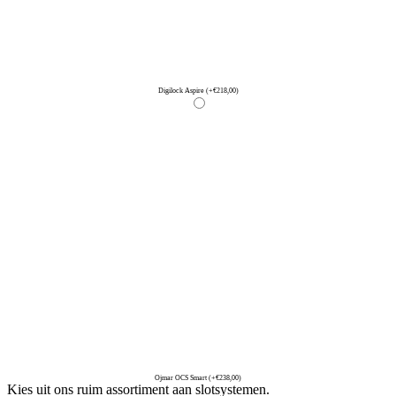
Digilock Aspire
(+€218,00)
Ojmar OCS Smart
(+€238,00)
Kies uit ons ruim assortiment aan slotsystemen.