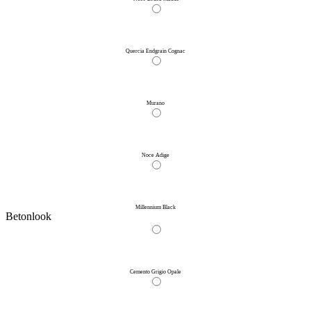
Quercia Endgrain Cognac
Murano
Noce Adige
Millennium Black
Betonlook
Cemento Grigio Opale