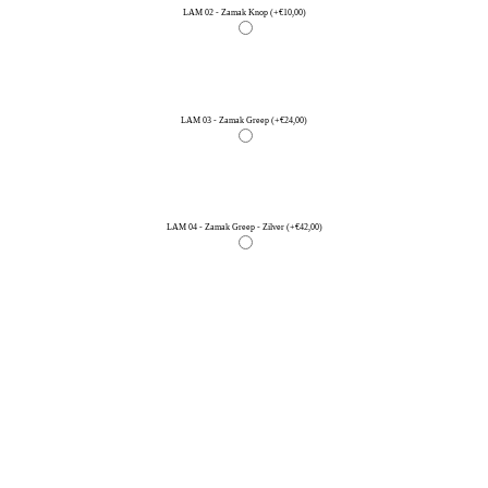
LAM 02 - Zamak Knop
(+€10,00)
LAM 03 - Zamak Greep
(+€24,00)
LAM 04 - Zamak Greep - Zilver
(+€42,00)