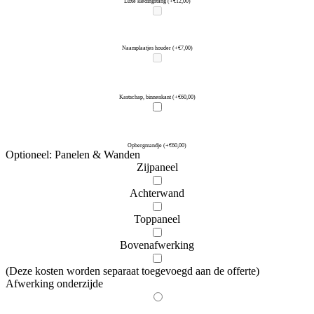
Luxe kledingstang
(+€12,00)
Naamplaatjes houder
(+€7,00)
Kastschap, binnenkant
(+€60,00)
Opbergmandje
(+€60,00)
Optioneel: Panelen & Wanden
Zijpaneel
Achterwand
Toppaneel
Bovenafwerking
(Deze kosten worden separaat toegevoegd aan de offerte)
Afwerking onderzijde