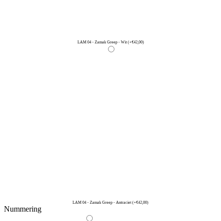
LAM 04 - Zamak Greep - Wit
(+€42,00)
LAM 04 - Zamak Greep - Antraciet
(+€42,00)
Nummering