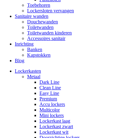
Toebehoren
Lockersloten vervangen
Sanitaire wanden
Douchewanden
Toiletwanden
Toiletwanden kinderen
Accessoires sanitair
Inrichting
Banken
Kapstokken
Blog
Lockerkasten
Metaal
Dark Line
Clean Line
Easy Line
Premium
Accu lockers
Multicolor
Mini lockers
Lockerkast laag
Lockerkast zwart
Lockerkast wit
Doorzichtige lockers