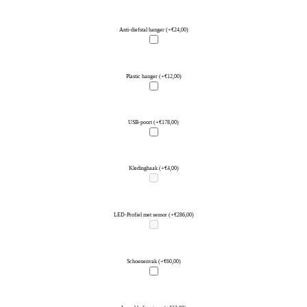
Anti-diefstal hanger
(+€24,00)
Plastic hanger
(+€12,00)
USB-poort
(+€178,00)
Kledinghaak
(+€4,00)
LED-Profiel met sensor
(+€286,00)
Schoenenvak
(+€60,00)