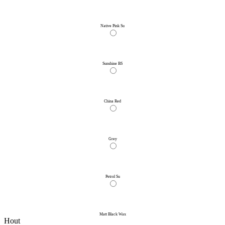
Native Pink Su
Sunshine BS
China Red
Grey
Petrol Su
Matt Black Wax
Hout