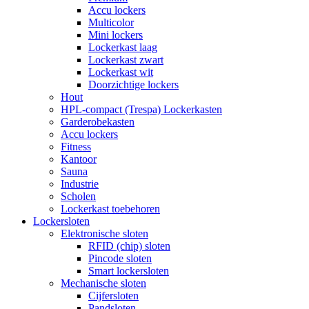
Accu lockers
Multicolor
Mini lockers
Lockerkast laag
Lockerkast zwart
Lockerkast wit
Doorzichtige lockers
Hout
HPL-compact (Trespa) Lockerkasten
Garderobekasten
Accu lockers
Fitness
Kantoor
Sauna
Industrie
Scholen
Lockerkast toebehoren
Lockersloten
Elektronische sloten
RFID (chip) sloten
Pincode sloten
Smart lockersloten
Mechanische sloten
Cijfersloten
Pandsloten