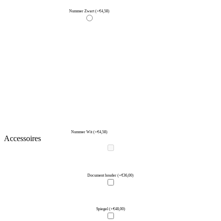
Nummer Zwart
(+€4,58)
Nummer Wit
(+€4,58)
Accessoires
Document houder
(+€36,00)
Spiegel
(+€48,00)