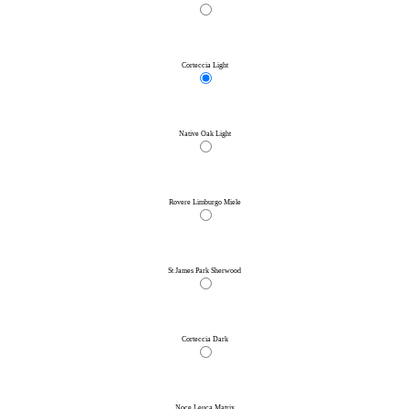
Corteccia Light
Native Oak Light
Rovere Limburgo Miele
St James Park Sherwood
Corteccia Dark
Noce Leuca Matrix