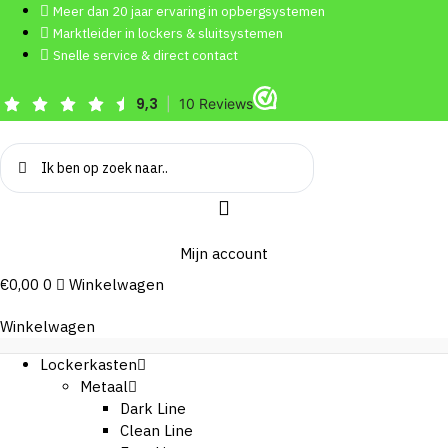
Ga
Meer dan 20 jaar ervaring in opbergsystemen
naar
Marktleider in lockers & sluitsystemen
de
Snelle service & direct contact
inhoud
Search
...
Mijn account
€
0,00
0
Winkelwagen
Winkelwagen
Lockerkasten
Metaal
Dark Line
Clean Line