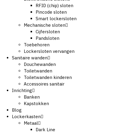
RFID (chip) sloten
Pincode sloten
Smart lockersloten
Mechanische sloten
Cijfersloten
Pandsloten
Toebehoren
Lockersloten vervangen
Sanitaire wanden
Douchewanden
Toiletwanden
Toiletwanden kinderen
Accessoires sanitair
Inrichting
Banken
Kapstokken
Blog
Lockerkasten
Metaal
Dark Line