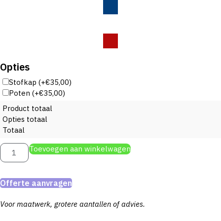
Opties
Stofkap
(+€35,00)
Poten
(+€35,00)
Product totaal
Opties totaal
Totaal
Garderobekast
Toevoegen aan winkelwagen
Easy
Line
2-
deurs
Offerte aanvragen
aantal
Voor maatwerk, grotere aantallen of advies.