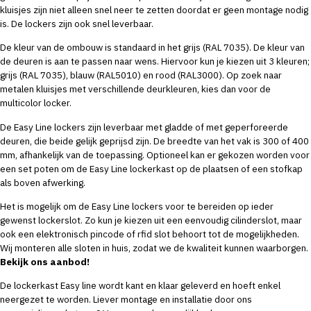
kluisjes zijn niet alleen snel neer te zetten doordat er geen montage nodig
is. De lockers zijn ook snel leverbaar.
De kleur van de ombouw is standaard in het grijs (RAL 7035). De kleur van
de deuren is aan te passen naar wens. Hiervoor kun je kiezen uit 3 kleuren;
grijs (RAL 7035), blauw (RAL5010) en rood (RAL3000). Op zoek naar
metalen kluisjes met verschillende deurkleuren, kies dan voor de
multicolor locker
.
De Easy Line lockers zijn leverbaar met gladde of met geperforeerde
deuren, die beide gelijk geprijsd zijn. De breedte van het vak is 300 of 400
mm, afhankelijk van de toepassing. Optioneel kan er gekozen worden voor
een set poten om de Easy Line lockerkast op de plaatsen of een stofkap
als boven afwerking.
Het is mogelijk om de Easy Line lockers voor te bereiden op ieder
gewenst lockerslot. Zo kun je kiezen uit een eenvoudig cilinderslot, maar
ook een elektronisch pincode of rfid slot behoort tot de mogelijkheden.
Wij monteren alle sloten in huis, zodat we de kwaliteit kunnen waarborgen.
Bekijk ons aanbod!
De lockerkast Easy line wordt kant en klaar geleverd en hoeft enkel
neergezet te worden. Liever montage en installatie door ons