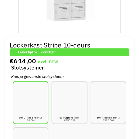
Lockerkast Stripe 10-deurs
Levertijd
ca. 5 werkdagen
€
614,00
excl. BTW
Slotsystemen
Kies je gewenste slotsysteem
10x Cilinderslot
(+
10x Cijferslot
(+
10x Pincode slot
(+
€0,00)
€250,00)
€525,00)