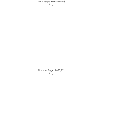
Nummerplaatje
(+€6,00)
Nummer Zwart
(+€6,87)