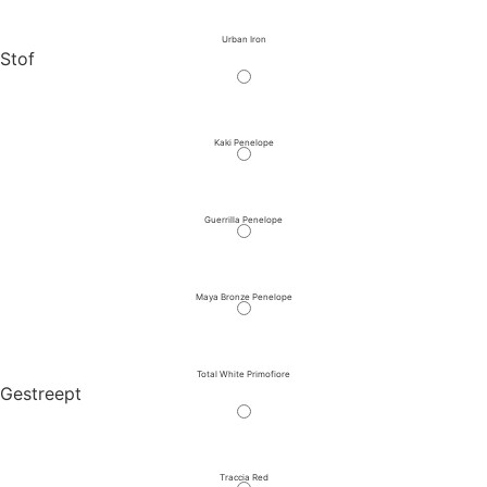
Urban Iron
Stof
Kaki Penelope
Guerrilla Penelope
Maya Bronze Penelope
Total White Primofiore
Gestreept
Traccia Red