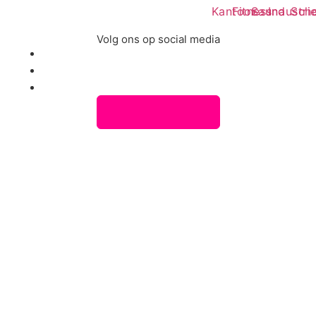
Kantoor
Fitness
Sauna
Industri
Sch
Volg ons op social media