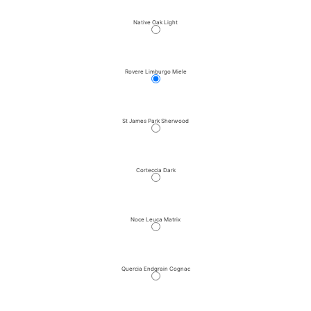
Native Oak Light
Rovere Limburgo Miele
St James Park Sherwood
Corteccia Dark
Noce Leuca Matrix
Quercia Endgrain Cognac