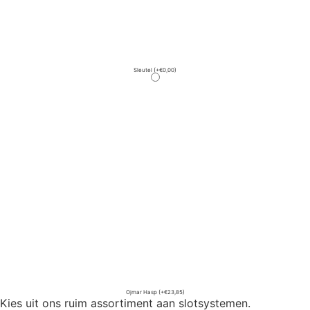
Sleutel
(+€0,00)
Ojmar Hasp
(+€23,85)
Kies uit ons ruim assortiment aan slotsystemen.