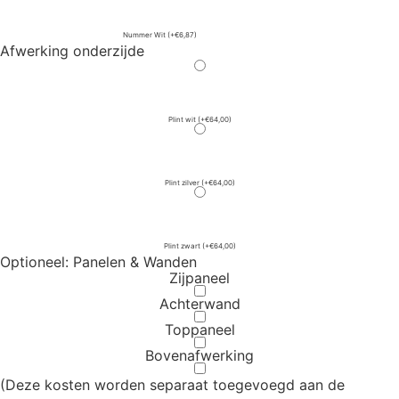
Nummer Wit
(+€6,87)
Afwerking onderzijde
Plint wit
(+€64,00)
Plint zilver
(+€64,00)
Plint zwart
(+€64,00)
Optioneel: Panelen & Wanden
Zijpaneel
Achterwand
Toppaneel
Bovenafwerking
(Deze kosten worden separaat toegevoegd aan de