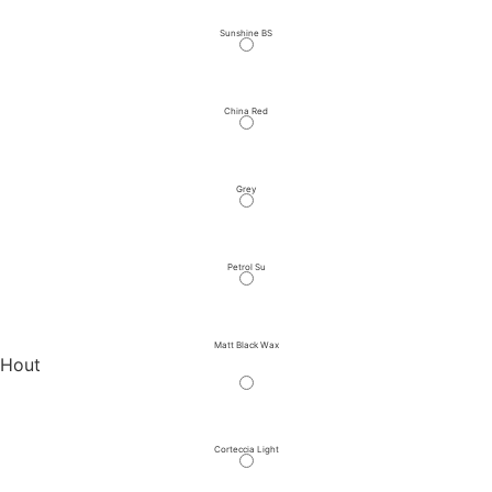
Sunshine BS
China Red
Grey
Petrol Su
Matt Black Wax
Hout
Corteccia Light