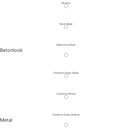
Murano
Noce Adige
Millennium Black
Betonlook
Cemento Grigio Opale
Cemento Platino
Cemento Grigio Ardesia
Metal