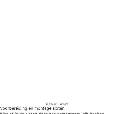
3x RFID slot
(+€216,00)
Voorbereiding en montage sloten
Kies of je de sloten door ons gemonteerd wilt hebben