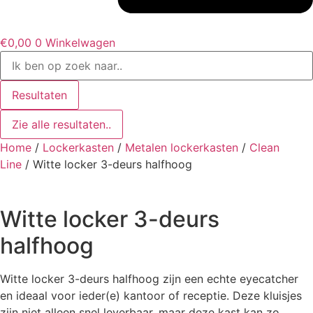
€
0,00
0
Winkelwagen
Search
...
Resultaten
Zie alle resultaten..
Home
/
Lockerkasten
/
Metalen lockerkasten
/
Clean
Line
/ Witte locker 3-deurs halfhoog
Witte locker 3-deurs
halfhoog
Witte locker 3-deurs halfhoog zijn een echte eyecatcher
en ideaal voor ieder(e) kantoor of receptie. Deze kluisjes
zijn niet alleen snel leverbaar, maar deze kast kan zo