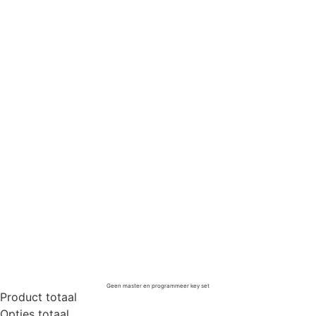
Geen master en programmeer key set
Product totaal
Opties totaal