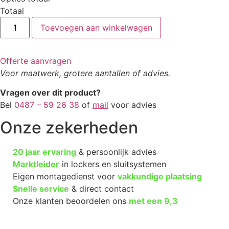
Totaal
Witte
Toevoegen aan winkelwagen
locker
3-
deurs
halfhoog
Offerte aanvragen
aantal
Voor maatwerk, grotere aantallen of advies.
Vragen over dit product?
Bel
0487 – 59 26 38
of
mail
voor advies
Onze zekerheden
20 jaar ervaring
& persoonlijk advies
Marktleider
in lockers en sluitsystemen
Eigen montagedienst voor
vakkundige plaatsing
Snelle service
& direct contact
Onze klanten beoordelen ons
met een
9,3