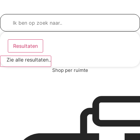
Search
...
Resultaten
Zie alle resultaten..
Shop per ruimte