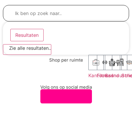
Resultaten
Zie alle resultaten..
Shop per ruimte
Kantoor
Fitness
Sauna
Industri
Sch
Volg ons op social media