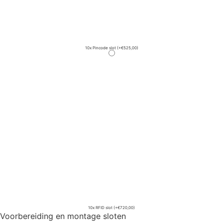
10x Pincode slot
(+€525,00)
10x RFID slot
(+€720,00)
Voorbereiding en montage sloten