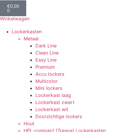
€
0,00
0
Winkelwagen
Lockerkasten
Metaal
Dark Line
Clean Line
Easy Line
Premium
Accu lockers
Multicolor
Mini lockers
Lockerkast laag
Lockerkast zwart
Lockerkast wit
Doorzichtige lockers
Hout
HPL-compact (Trespa) Lockerkasten