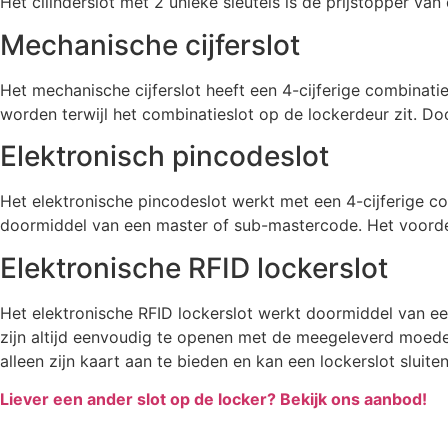
Het cilinderslot met 2 unieke sleutels is de prijstopper van 
Mechanische cijferslot
Het mechanische cijferslot heeft een 4-cijferige combinat
worden terwijl het combinatieslot op de lockerdeur zit. D
Elektronisch pincodeslot
Het elektronische pincodeslot werkt met een 4-cijferige cod
doormiddel van een master of sub-mastercode. Het voordeel 
Elektronische RFID lockerslot
Het elektronische RFID lockerslot werkt doormiddel van ee
zijn altijd eenvoudig te openen met de meegeleverd moeders
alleen zijn kaart aan te bieden en kan een lockerslot sluit
Liever een ander slot op de locker? Bekijk ons aanbod!