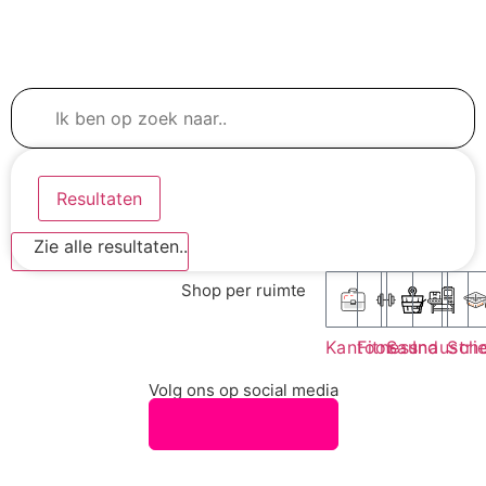
Resultaten
Zie alle resultaten..
Shop per ruimte
Kantoor
Fitness
Sauna
Industri
Sch
Volg ons op social media