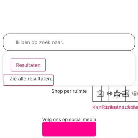
Resultaten
Zie alle resultaten..
Shop per ruimte
Kantoor
Fitness
Sauna
Industri
Sch
Volg ons op social media