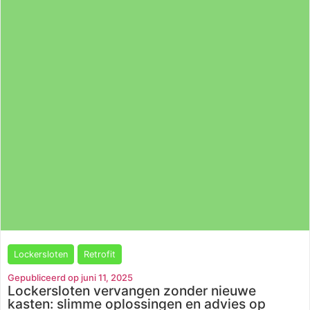
Lockersloten
Retrofit
Gepubliceerd op juni 11, 2025
Lockersloten vervangen zonder nieuwe
kasten: slimme oplossingen en advies op