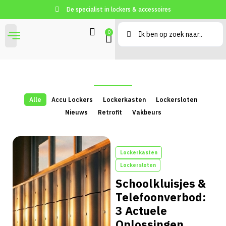
De specialist in lockers & accessoires
0
Alle
Accu Lockers
Lockerkasten
Lockersloten
Nieuws
Retrofit
Vakbeurs
Lockerkasten
Lockersloten
Schoolkluisjes &
Telefoonverbod:
3 Actuele
Oplossingen